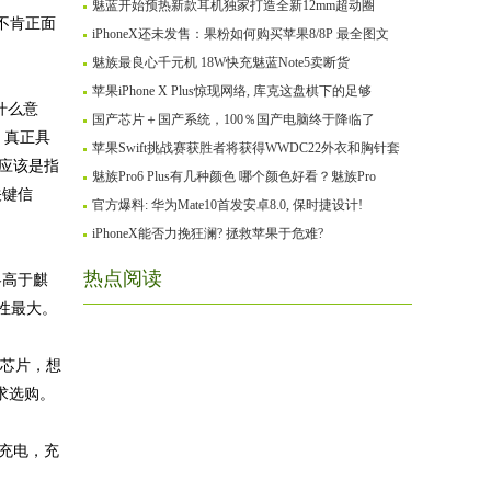
魅蓝开始预热新款耳机独家打造全新12mm超动圈
不肯正面
iPhoneX还未发售：果粉如何购买苹果8/8P 最全图文
魅族最良心千元机 18W快充魅蓝Note5卖断货
苹果iPhone X Plus惊现网络, 库克这盘棋下的足够
什么意
国产芯片＋国产系统，100％国产电脑终于降临了
，真正具
苹果Swift挑战赛获胜者将获得WWDC22外衣和胸针套
本应该是指
魅族Pro6 Plus有几种颜色 哪个颜色好看？魅族Pro
关键信
官方爆料: 华为Mate10首发安卓8.0, 保时捷设计!
iPhoneX能否力挽狂澜? 拯救苹果于危难?
热点阅读
略高于麒
能性最大。
芯片，想
求选购。
线充电，充