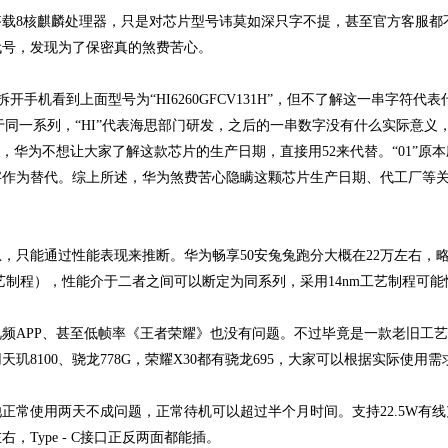
载8核麒麟处理器，只是对芯片型号讳莫如深只字不提，甚至官方客服都
代号，发现为了保密真的煞费苦心。
机看到上面型号为“HI6260GFCV131H”，但不了解这一串字符代表
于同一系列，“HI”代表海思部门研发，之后的一串数字没有什么实际意义
2周，华为不想让大家了解这款芯片的生产日期，直接用52来代替。“01”原
字作为替代。综上所述，华为煞费苦心隐瞒这颗芯片生产日期、代工厂等
只能通过性能表现来推断。华为畅享50安兔兔跑分大概在22万左右，
nm工艺制程），性能介于二者之间可以断定为同系列，采用14nm工艺制程可
APP、甚至低帧率《王者荣耀》也没有问题。不过毕竟是一款老旧工艺
8100、骁龙778G，荣耀X30都有骁龙695，大家可以根据实际使用需
正常使用两天不成问题，正常待机可以超过半个月时间。支持22.5W有
Type - C接口正反两面都能插。