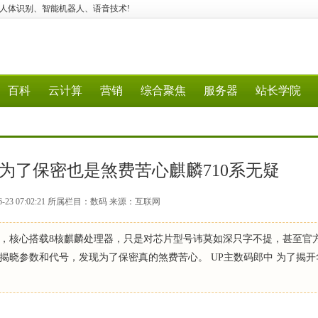
应用、建站、人体识别、智能机器人、语音技术!
百科
云计算
营销
综合聚焦
服务器
站长学院
为了保密也是煞费苦心麒麟710系无疑
6-23 07:02:21 所属栏目：数码 来源：互联网
场，核心搭载8核麒麟处理器，只是对芯片型号讳莫如深只字不提，甚至官
揭晓参数和代号，发现为了保密真的煞费苦心。 UP主数码郎中 为了揭开