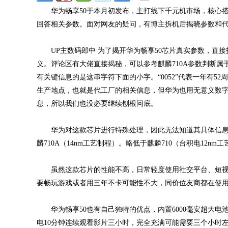
华为畅享50于本月初发布，主打线下千元机市场，核心搭
回答相关参数。面对网友的疑问，有博主拆机后揭晓参数和
UP主数码郎中 为了揭开华为畅享50芯片真实参数，直接拆开手
义。评论区有大佬直接揭秘，可以参考麒麟710A参数判断属
有关键信息的是这串字符下面的小字。“0052”代表一年有5
生产地点，也就是代工厂的相关信息，但华为也用无意义数
息，所以我们也没必要继续刨根问底。
华为对这款芯片进行特殊处理，因此无法知道其具体信息，
麟710A（14nm工艺制程）。略低于麒麟710（台积电12
虽然这款芯片的性能不高，日常轻度使用社交平台、短视频
要畅玩游戏或者用三年不卡可能性不大，同价位友商都在使用天玑
华为畅享50也有自己独特的优点，内置6000毫安超大电池
电10分钟连续观看影片三小时，完全充满可能需要三个小时左右，