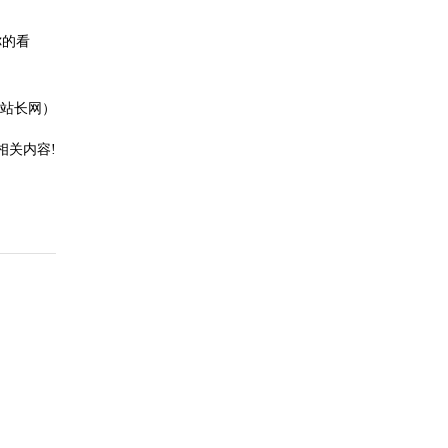
你的看
冈站长网）
相关内容!