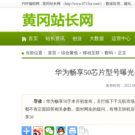
PHP编程网 - 黄冈站长网 （http://www.0713zz.com/）- 数据
首页
站长资讯
创业
大数据
运营中心
当前位置：
首页
>
综合聚焦
>
移动互联
>
数码
> 正文
华为畅享50芯片型号曝光
发布时间：2022-0
导读：
华为畅享50于本月初发布，主打线下千元机市
都不肯正面回答相关参数。面对网友的疑问，有博主拆机后
享50