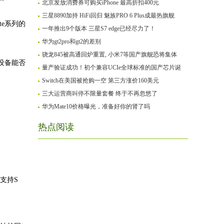
北京发放消费券可购买iPhone 最高折扣400元
三星8890加持 HiFi回归 魅族PRO 6 Plus成最热旗舰
te系列的
一年推出9个版本 三星S7 edge已经尽力了！
华为gt2pro和gt2的差别
骁龙845被高通回炉重置, 小米7等国产旗舰恐将集体
屏设备能否
量产验证成功！初个兼容UCIe全球标准的国产芯片诞
Switch在美国被抢购一空 第三方涨价160美元
三大运营商叫停不限量套餐 终于不再忽悠了
华为Mate10价格曝光，准备好你的肾了吗
热点阅读
着支持S