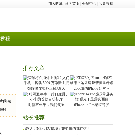
加入收藏
|
设为首页
|
会员中心
|
我要投稿
教程
推荐文章
荣耀将在海外上线X6 入
256GB的iPhone 14够不
芯片的短
时隔五年半，我们复测
iPhone 14 Pro感叹号屏
te
站长推荐
骁龙653/626/427揭秘：想知道的都在这儿
缺。