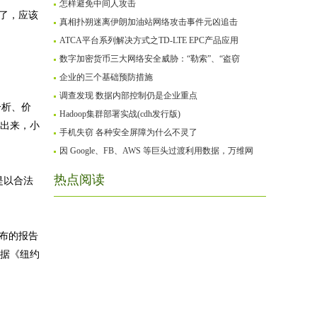
怎样避免中间人攻击
好了，应该
真相扑朔迷离伊朗加油站网络攻击事件元凶追击
ATCA平台系列解决方式之TD-LTE EPC产品应用
数字加密货币三大网络安全威胁：“勒索”、“盗窃
企业的三个基础预防措施
调查发现 数据内部控制仍是企业重点
分析、价
Hadoop集群部署实战(cdh发行版)
跑出来，小
手机失窃 各种安全屏障为什么不灵了
因 Google、FB、AWS 等巨头过渡利用数据，万维网
热点阅读
是以合法
发布的报告
根据《纽约