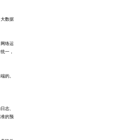
了大数据
：网络运
者统一，
弊端的。
的日志、
精准的预