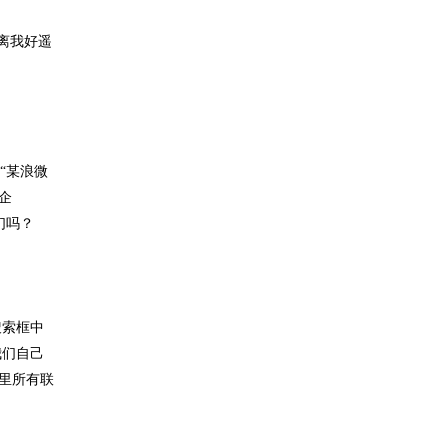
离我好遥
“某浪微
企
们吗？
搜索框中
我们自己
里所有联