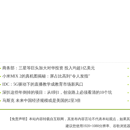
商务部：三星等巨头加大对华投资 投入均超1亿美元
小米MIX 2的真机图揭秘：屏占比高到“令人发指”
IDC：5G驱动下的直播教学成教育市场新风口
深扒这些年倒掉的项目：从0到1，创业路上必须看清的10个坑
马斯克 未来中国经济规模或是美国的2至3倍
【免责声明】本站内容转载自互联网，其发布内容言论不代表本站观点，如果其链接、
建议您使用1920×1080分辨率、谷歌浏览器Goo