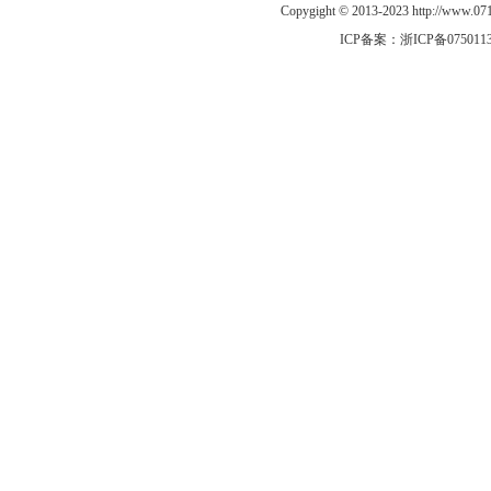
Copygight © 2013-2023 http://www
ICP备案：
浙ICP备075011