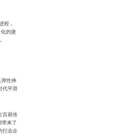
进程，
云化的捷
。
及弹性伸
时代平滑
办方百易传
用带来了
的行业企