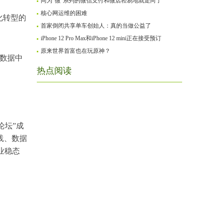
同为“微”系列的微信支付和微店轻易地就走向了“
核心网运维的困难
化转型的
首家倒闭共享单车创始人：真的当做公益了
。
iPhone 12 Pro Max和iPhone 12 mini正在接受预订
原来世界首富也在玩原神？
统数据中
热点阅读
论坛”成
践、数据
业稳态