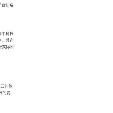
平台快速
华中科技
测、缓存
合实际应
上云的旅
云的需