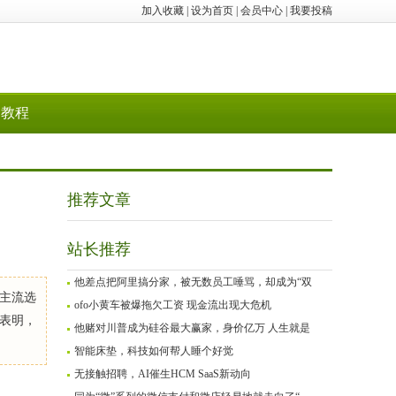
加入收藏
|
设为首页
|
会员中心
|
我要投稿
教程
推荐文章
站长推荐
他差点把阿里搞分家，被无数员工唾骂，却成为“双
主流选
ofo小黄车被爆拖欠工资 现金流出现大危机
果表明，
他赌对川普成为硅谷最大赢家，身价亿万 人生就是
智能床垫，科技如何帮人睡个好觉
无接触招聘，AI催生HCM SaaS新动向