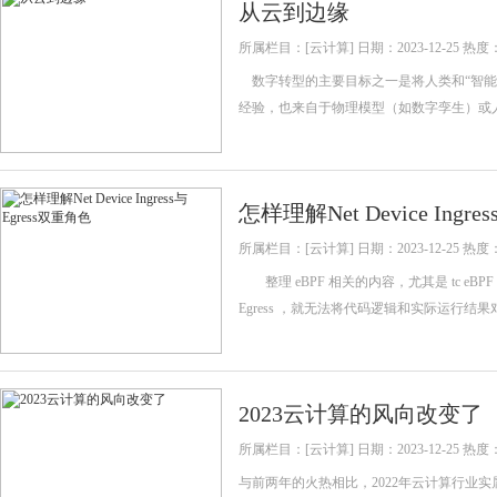
从云到边缘
所属栏目：[云计算] 日期：2023-12-25 热度
数字转型的主要目标之一是将人类和“智能
经验，也来自于物理模型（如数字孪生）或
怎样理解Net Device Ingr
所属栏目：[云计算] 日期：2023-12-25 热度
整理 eBPF 相关的内容，尤其是 tc eB
Egress ，就无法将代码逻辑和实际运行结果
2023云计算的风向改变了
所属栏目：[云计算] 日期：2023-12-25 热度
与前两年的火热相比，2022年云计算行业