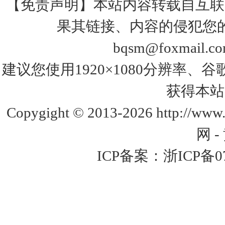
【免责声明】本站内容转载自互联
果其链接、内容的侵犯您
bqsm@foxma
建议您使用1920×1080分辨率、谷歌浏览器
获得本站
Copygight © 2013-2026 http://www
网 
ICP备案：
浙ICP备0