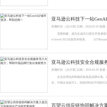
亚马逊云科技下一站Gen
所属栏目：[云计算] 日期：2024-01-05 热度
无限构建，成为生成式AI原生开发者前沿
re:Invent 2023全新发布惊喜。 LET&rs
亚马逊云科技安全合规服
所属栏目：[云计算] 日期：2024-01-05 热度
企业全球化的终极目标就是品牌出海。19
后，中国企业如TCL、泡泡玛特在不同的行
百望云供应链协同解决方