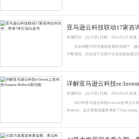
亚马逊云科技联动17家咨
所属栏目：[云计算] 日期：2024-01-05 热度
在全球数字经济蓬勃发展的浪潮下，越来
不断涌现，但在这个过程中企业也面临着迁
详解亚马逊云科技re:Invent
所属栏目：[云计算] 日期：2024-01-05 热度
2023年亚马逊云科技re:Invent全球
Bedrock。这次更新该服务增加了Fine-tuning、