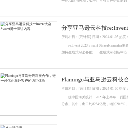
一轮AI应用热潮，似乎让所有人开始意识到
分享亚马逊云科技re:Inve
所属栏目：[云计算] 日期：2024-01-05 热度
re:lnvent 2023 Swami Sivas
加持生成式AI必备能 生成式AI创新中心
Flamingo与亚马逊云
所属栏目：[云计算] 日期：2024-01-05 热度
据中国海关统计，2023年上半年，我国跨境电
分点。其中，出口约8254亿元，增长20.6%